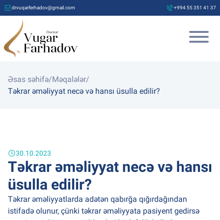
drvuqarferhadov@gmail.com
+994 55 351 41 37
Əsas səhifə
/
Məqalələr
/
Təkrar əməliyyat necə və hansı üsulla edilir?
30.10.2023
Təkrar əməliyyat necə və hansı
üsulla edilir?
Təkrar əməliyyatlarda adətən qabırğa qığırdağından
istifadə olunur, çünki təkrar əməliyyata pasiyent gedirsə