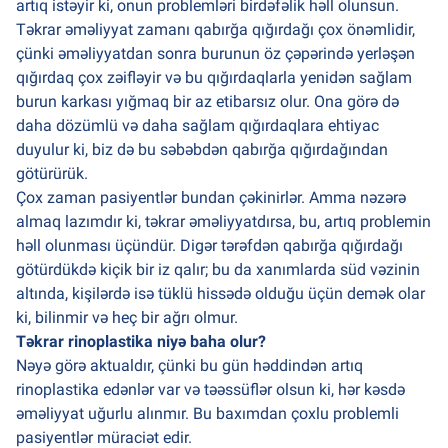
artıq istəyir ki, onun problemləri birdəfəlik həll olunsun.
Təkrar əməliyyat zamanı qabırğa qığırdağı çox önəmlidir,
çünki əməliyyatdan sonra burunun öz çəpərində yerləşən
qığırdaq çox zəifləyir və bu qığırdaqlarla yenidən sağlam
burun karkası yığmaq bir az etibarsız olur. Ona görə də
daha dözümlü və daha sağlam qığırdaqlara ehtiyac
duyulur ki, biz də bu səbəbdən qabırğa qığırdağından
götürürük.
Çox zaman pasiyentlər bundan çəkinirlər. Amma nəzərə
almaq lazımdır ki, təkrar əməliyyatdırsa, bu, artıq problemin
həll olunması üçündür. Digər tərəfdən qabırğa qığırdağı
götürdükdə kiçik bir iz qalır; bu da xanımlarda süd vəzinin
altında, kişilərdə isə tüklü hissədə olduğu üçün demək olar
ki, bilinmir və heç bir ağrı olmur.
Təkrar rinoplastika niyə baha olur?
Nəyə görə aktualdır, çünki bu gün həddindən artıq
rinoplastika edənlər var və təəssüflər olsun ki, hər kəsdə
əməliyyat uğurlu alınmır. Bu baxımdan çoxlu problemli
pasiyentlər müraciət edir.