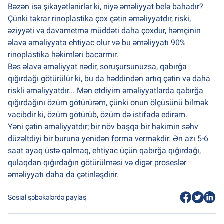
Bəzən isə şikayətlənirlər ki, niyə əməliyyat belə bahadır?
Çünki təkrar rinoplastika çox çətin əməliyyatdır, riski,
əziyyəti və davametmə müddəti daha çoxdur, həmçinin
əlavə əməliyyata ehtiyac olur və bu əməliyyatı 90%
rinoplastika həkimləri bacarmır.
Bəs əlavə əməliyyat nədir, soruşursunuzsa, qabırğa
qığırdağı götürülür ki, bu da həddindən artıq çətin və daha
riskli əməliyyatdır... Mən etdiyim əməliyyatlarda qabırğa
qığırdağını özüm götürürəm, çünki onun ölçüsünü bilmək
vacibdir ki, özüm götürüb, özüm də istifadə edirəm.
Yəni çətin əməliyyatdır; bir növ başqa bir həkimin səhv
düzəltdiyi bir buruna yenidən forma verməkdir. Ən azı 5-6
saat ayaq üstə qalmaq, ehtiyac üçün qabırğa qığırdağı,
qulaqdan qığırdağın götürülməsi və digər proseslər
əməliyyatı daha da çətinləşdirir.
Sosial şəbəkələrdə paylaş