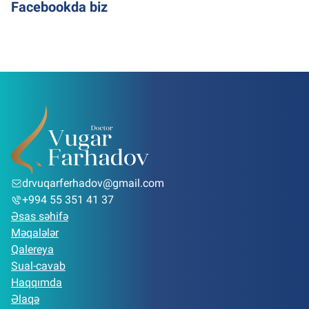
Facebookda biz
drvuqarferhadov@gmail.com
+994 55 351 41 37
Əsas səhifə
Məqalələr
Qalereya
Sual-cavab
Haqqımda
Əlaqə