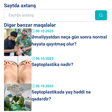
Saytda axtarış
Digər bənzər məqalələr
30.10.2023
Əməliyyatdan neçə gün sonra normal
həyata qayıtmaq olur?
30.10.2023
Septoplastika nədir?
30.10.2023
Septoplastikada yaş həddi nə
qədərdir?