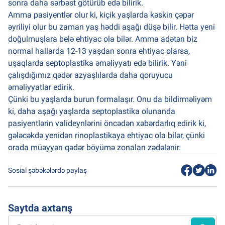
sonra daha sərbəst götürüb edə bilirik.
Amma pasiyentlər olur ki, kiçik yaşlarda kəskin çəpər
əyriliyi olur bu zaman yaş həddi aşağı düşə bilir. Hətta yeni
doğulmuşlara belə ehtiyac ola bilər. Amma adətən biz
normal hallarda 12-13 yaşdan sonra ehtiyac olarsa,
uşaqlarda septoplastika əməliyyatı edə bilirik. Yəni
çalışdığımız qədər azyaşlılarda daha qoruyucu
əməliyyatlar edirik.
Çünki bu yaşlarda burun formalaşır. Onu da bildirməliyəm
ki, daha aşağı yaşlarda septoplastika olunanda
pasiyentlərin valideynlərini öncədən xəbərdarlıq edirik ki,
gələcəkdə yenidən rinoplastikaya ehtiyac ola bilər, çünki
orada müəyyən qədər böyümə zonaları zədələnir.
Sosial şəbəkələrdə paylaş
Saytda axtarış