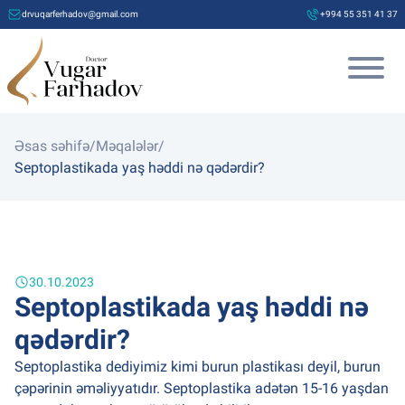
drvuqarferhadov@gmail.com
+994 55 351 41 37
Əsas səhifə
/
Məqalələr
/
Septoplastikada yaş həddi nə qədərdir?
30.10.2023
Septoplastikada yaş həddi nə
qədərdir?
Septoplastika dediyimiz kimi burun plastikası deyil, burun
çəpərinin əməliyyatıdır. Septoplastika adətən 15-16 yaşdan