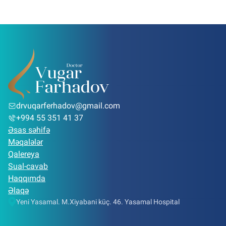
drvuqarferhadov@gmail.com
+994 55 351 41 37
Əsas səhifə
Məqalələr
Qalereya
Sual-cavab
Haqqımda
Əlaqə
Yeni Yasamal. M.Xiyabani küç. 46. Yasamal Hospital